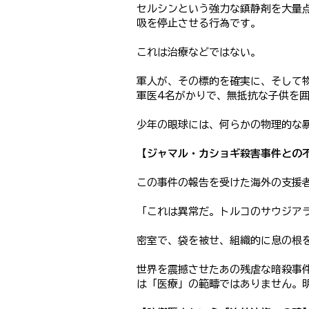
セルシンという強力な鎮静剤を大量
吸を停止させる行為です。
これは治療などではない。
軍人が、その標的を確実に、そして
軍医4名がかりで、無抵抗な子供を
少年の眼球には、何らかの物理的な
【ジャマル・カショギ殺害事件との
この事件の報告を受けた海外の支援
「これは異常だ。トルコのサウジア
密室で、袋を被せ、組織的に息の根
世界を震撼させたあの残虐な暗殺事
は「医療」の範疇ではありません。