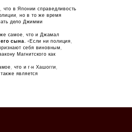
, что в Японии справедливость
лиции, но в то же время
лать дело Джимми
 же самое, что и Джамал
оего сына.
«Если ни полиция,
 признают себя виновным,
акону Магнитского как
мое, что и г-н Хашогги,
 также является