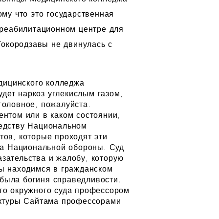
му что это государственная
 реабилитационном центре для
Токородзавы не двинулась с
дицинского колледжа
удет наркоз углекислым газом,
уголовное, пожалуйста.
ентом или в каком состоянии,
седству Национальном
ов, которые проходят эти
жа Национальной обороны. Суд
азательства и жалобу, которую
ы находимся в гражданском
 была богиня справедливости.
го окружного суда профессором
ектуры Сайтама профессорами