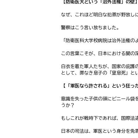
【防衛医大という「治外法権」の壁
なぜ、これほど明白な犯罪が野放し
警察はこう言い放ちました。
「防衛医科大学校病院は治外法権の
この言葉こそが、日本における闇の
白衣を着た軍人たちが、国家の庇護
として、罪なき息子の「窒息死」と
【「軍医なら許される」という狂っ
意識を失った子供の頭にビニール袋
うか？
もしこれが戦時下であれば、国際法
日本の司法は、軍医という身分を免