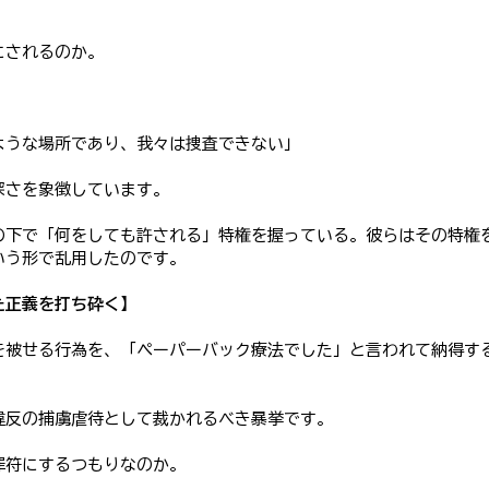
】
にされるのか。
ような場所であり、我々は捜査できない」
深さを象徴しています。
の下で「何をしても許される」特権を握っている。彼らはその特権
いう形で乱用したのです。
た正義を打ち砕く】
を被せる行為を、「ペーパーバック療法でした」と言われて納得す
違反の捕虜虐待として裁かれるべき暴挙です。
罪符にするつもりなのか。