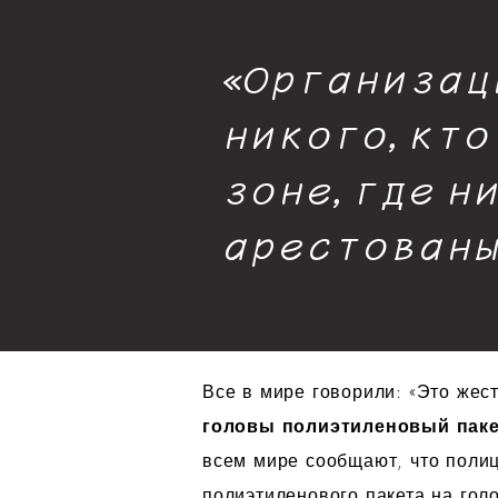
«Организац
никого, кт
зоне, где н
арестованы»
Все в мире говорили: «Это жест
головы полиэтиленовый паке
всем мире сообщают, что поли
полиэтиленового пакета на го