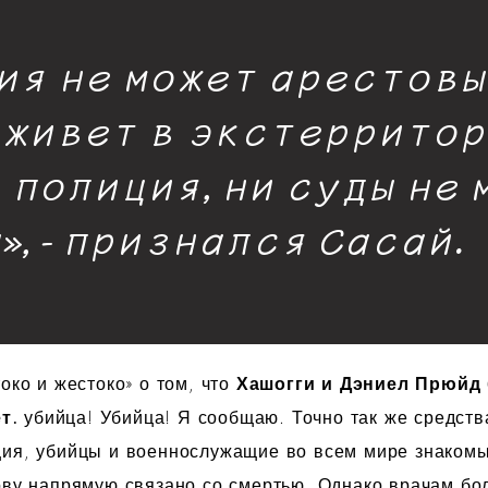
ия не может арестов
о живет в экстеррито
и полиция, ни суды не
, - признался Сасай.
око и жестоко» о том, что
Хашогги и Дэниел Прюйд 
т.
убийца! Убийца! Я сообщаю. Точно так же средст
ция, убийцы и военнослужащие во всем мире знакомы
лову напрямую связано со смертью. Однако врачам б