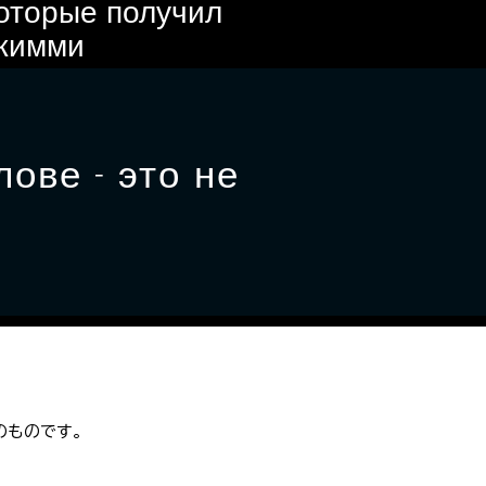
которые получил
жимми
ове - это не
のものです。