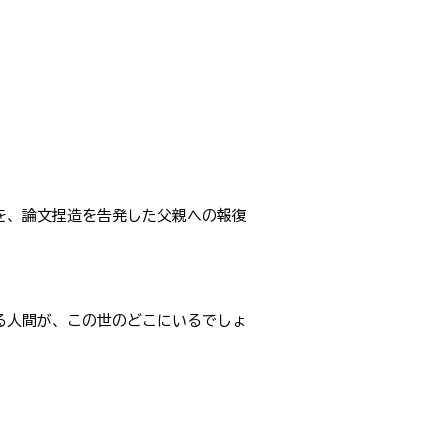
を、論文捏造を告発した父親への報復
る人間が、この世のどこにいるでしょ