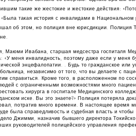
вшим такие же жестокие и жестокие действия: «Пото
и «Была такая история с инвалидами в Национальном
ышал об этом, но полиция вне юрисдикции. Полиция 
не.
ся, Маюми Ивабана, старшая медсестра госпиталя Ме
: «У меня инвалидность, поэтому даже если у меня б
сической энцефалопатии. . Будь то гражданское или 
больница, независимо от того, что вы делаете с паци
 этим справиться. Кроме того, в расположенном по со
людей с ограниченными возможностями много пациент
рестовать хирурга в госпитале Медицинского коллед
жданском иске. Вы это знаете?» Полиция потеряла док
овал, потратив много времени.
В настоящее время м
суде была справедливость и судебная власть и чтобы
дело Джимми, назначив бывшего директора Токийско
ывших руководителей полицейского управления преф