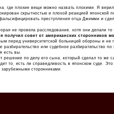
ана, где плохие вещи можно назвать плохими.
Я верил
окирован скрытностью и плохой реакцией японской по
сфальсифицировать преступления отца Джимми и сде
орая не провела расследование, хотя они делали то
 я получил совет от американских сторонников м
ным перед университетской больницей обороны и не
 разбирательство или судебное разбирательство по з
я есть вы.
ет решение по делу его сына, который сделал то же са
дет то, есть ли справедливость в японском суде. Это
о зарубежными сторонниками.