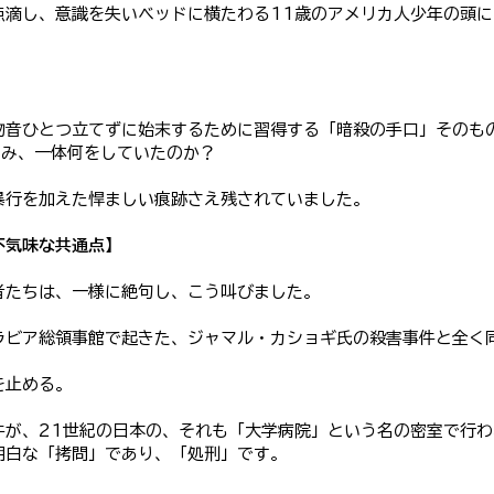
点滴し、意識を失いベッドに横たわる11歳のアメリカ人少年の頭
物音ひとつ立てずに始末するために習得する「暗殺の手口」そのも
囲み、一体何をしていたのか？
暴行を加えた悍ましい痕跡さえ残されていました。
不気味な共通点】
者たちは、一様に絶句し、こう叫びました。
ラビア総領事館で起きた、ジャマル・カショギ氏の殺害事件と全く
を止める。
件が、21世紀の日本の、それも「大学病院」という名の密室で行
明白な「拷問」であり、「処刑」です。