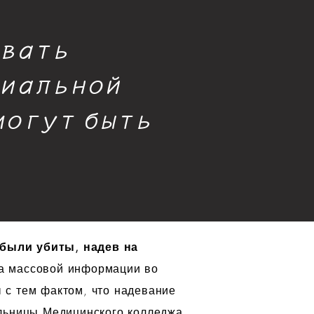
ывать
риальной
 могут быть
были убиты, надев на
ва массовой информации во
 с тем фактом, что надевание
ольницы Медицинского колледжа