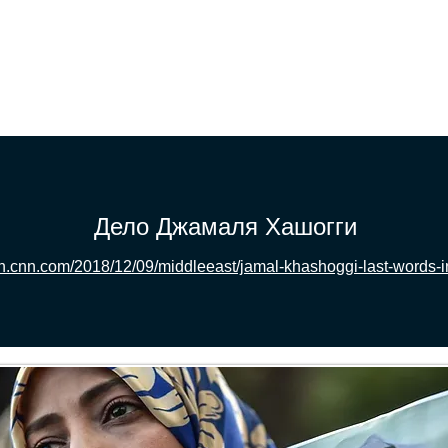
ДОМ
ДОМ
ДОМ
ДОМ
ДОМ
Вопросы 
Дело Джамаля Хашогги
ion.cnn.com/2018/12/09/middleeast/jamal-khashoggi-last-words-in