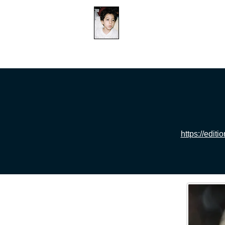
​防衛医科大学校病院の
組織的虐待事件
ДОМ
ДОМ
ДОМ
https://edit