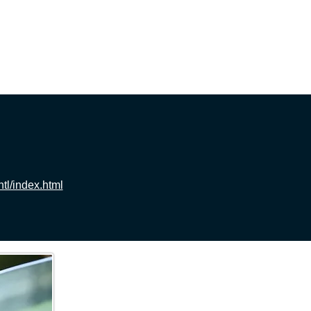
и ответы с полицией
More
tl/index.html